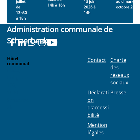
juillet
13 juin
au dimanche 
14h à 16h
de
2026 à
octobre 2026
13h30
14h
à 18h
Administration communale de
Schaerbeek
Hôtel
Contact
Charte
communal
des
Place
réseaux
Colignon
sociaux
100
1030
Déclarati
Presse
Schaerbe
on
ek
d'accessi
bilité
Mention
légales