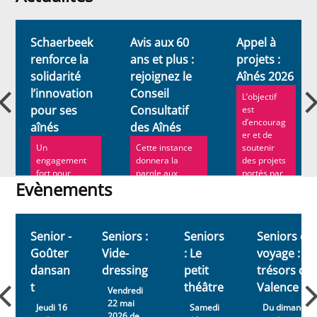
Actualités
Schaerbeek
Avis aux 60
Appel à
renforce la
ans et plus :
projets :
solidarité
rejoignez le
Aînés 2026
l’innovation
Conseil
L’objectif
pour ses
Consultatif
est
d’encourag
aînés
des Aînés
er et de
Un
Cette instance
soutenir
engagement
donnera la
des projets
fort pour
parole aux
portés par
Evènements
construire une
Schaerbeekois
des ...
commune où
de 60 ans ou
Evènements
chaque
plus c...
personne
Senior -
Seniors :
Seniors
Seniors en
âgée...
Goûter
Vide-
: Le
voyage : le
dansan
dressing
petit
trésors de
t
théâtre
Valence
Vendredi
22 mai
Jeudi 16
Samedi
Du dimanche
2026 de