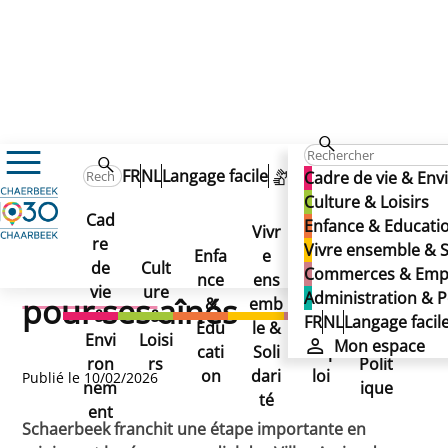
Actualités
FR
NL
Langage facile
Mon espace
Cadre de vie & En
Schaerbeek renforce la solidarité l’innovation pour ses a
Schaerbeek renforce la
Culture & Loisirs
Schaerbeek renforce la
Cad
Enfance & Educati
Vivr
solidarité l’innovation pour
re
Adm
Vivre ensemble & S
solidarité l’innovation
Enfa
e
Com
de
Cult
inist
Commerces & Emp
nce
ens
mer
ses aînés
vie
ure
rati
Administration & P
pour ses aînés
&
emb
ces
&
&
on
FR
NL
Langage facil
Edu
le &
&
Envi
Loisi
&
Mon espace
cati
Soli
Emp
ron
rs
Polit
on
dari
loi
Publié le 10/02/2026
nem
ique
té
ent
Schaerbeek franchit une étape importante en