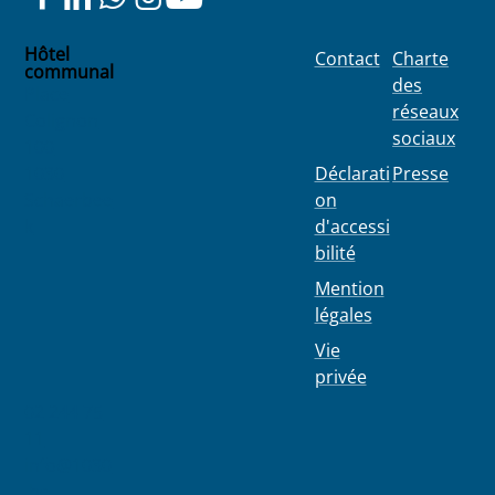
Hôtel
Contact
Charte
communal
des
Place
réseaux
Colignon
sociaux
100
1030
Déclarati
Presse
Schaerbee
on
k
d'accessi
bilité
Mention
légales
Vie
privée
02 244 75
11
info@1030
.be