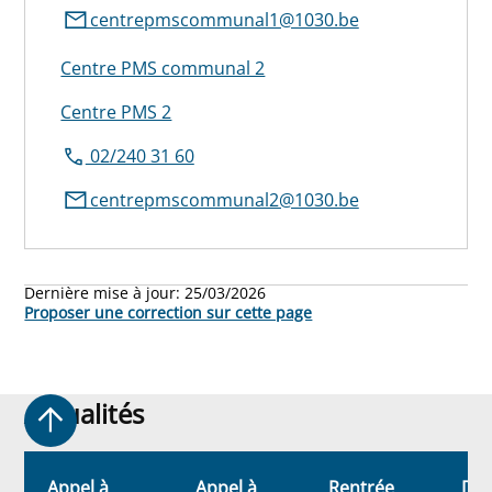
centrepmscommunal1@1030.be
Centre PMS communal 2
Centre PMS 2
02/240 31 60
centrepmscommunal2@1030.be
Dernière mise à jour:
25/03/2026
Proposer une correction sur cette page
Actualités
Actualités
n
Appel à
Appel à
Rentrée
Dev