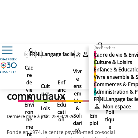
Enfance & Education
Enseignement
FR
NL
Langage facile
Mon espace
Cadre de vie & En
Enseignement communal
Culture & Loisirs
Enseignement communal francophone
Cad
Enfance & Educati
Centres PMS
Vivr
Centres PMS communaux
re
Ad
Vivre ensemble & S
Centres PMS
e
Co
de
Enf
min
Commerces & Emp
Cult
ens
mm
vie
anc
istr
Administration & P
communaux
ure
em
erc
&
e &
atio
FR
NL
Langage facil
&
ble
es
Envi
Edu
n &
Mon espace
Lois
&
&
ron
cati
Poli
irs
Soli
Em
Dernière mise à jour: 25/03/2026
ne
on
tiqu
dari
ploi
me
e
té
Fondé en 1974, le centre psycho-médico-social
nt