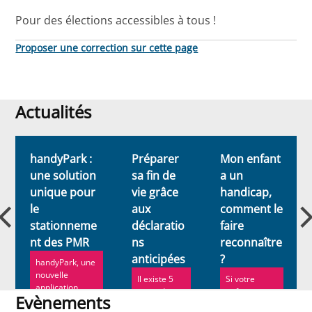
Pour des élections accessibles à tous !
Proposer une correction sur cette page
Actualités
Actualités
handyPark :
Préparer
Mon enfant
une solution
sa fin de
a un
unique pour
vie grâce
handicap,
le
aux
comment le
stationneme
déclaratio
faire
nt des PMR
ns
reconnaître
anticipées
?
handyPark, une
nouvelle
Il existe 5
Si votre
application
types de
enfant est en
Evènements
mobile, vous
déclarations
situation de