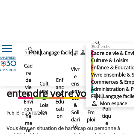
Actualités
FR
NL
Langage facile
Mon espace
Cadre de vie & En
Accessibilité des élections – faites entendre votre voix !
Accessibilité des élections
Culture & Loisirs
Accessibilité des
Cad
Enfance & Educati
Vivr
– faites entendre votre
re
Ad
Vivre ensemble & S
élections – faites
e
Co
de
Enf
min
Commerces & Emp
Cult
ens
mm
voix !
vie
anc
istr
Administration & P
entendre votre voix !
ure
em
erc
&
e &
atio
FR
NL
Langage facil
&
ble
es
Envi
Edu
n &
Mon espace
Lois
&
&
ron
cati
Poli
irs
Soli
Em
Publié le 29/10/2024
ne
on
tiqu
dari
ploi
me
e
té
Vous êtes en situation de handicap ou personne à
nt