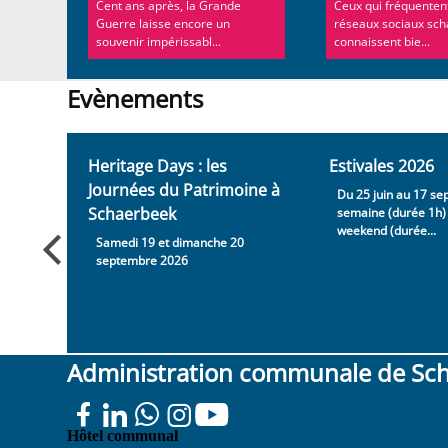
aque
Cent ans après, la Grande
Ceux qui fréquentent
ionnera
Guerre laisse encore un
réseaux sociaux sc
souvenir impérissabl...
connaissent bie...
Evènements
Evènements
Heritage Days : les
Estivales 2026
Journées du Patrimoine à
e, en
Du 25 juin au 17 se
Schaerbeek
semaine (durée 1h) 
weekend (durée...
Samedi 19 et dimanche 20
septembre 2026
Administration communale de Sc
Place
Hôtel communal