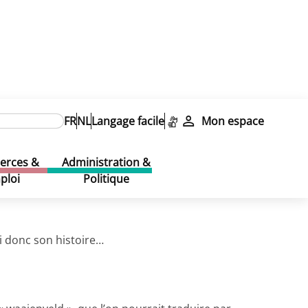
FR
NL
Langage facile
Mon espace
rces &
Administration &
ploi
Politique
i donc son histoire…