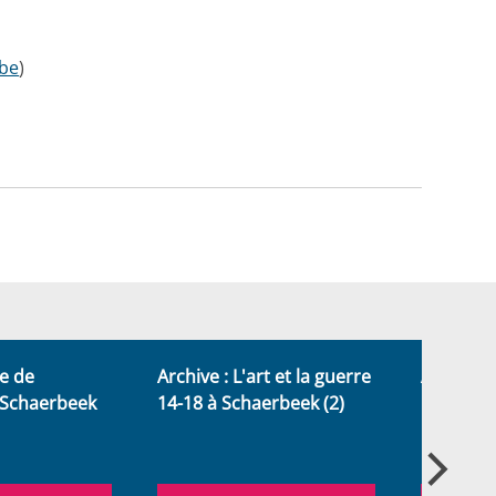
.be
)
e de
Archive : L'art et la guerre
Archive :
 Schaerbeek
14-18 à Schaerbeek (2)
14-18 à 