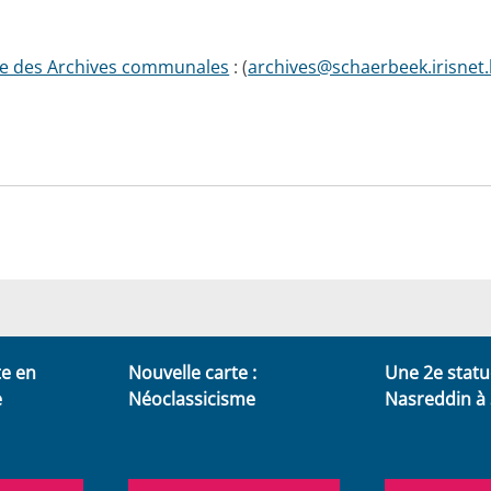
ce des Archives communales
: (
archives@schaerbeek.irisnet
te en
Nouvelle carte :
Une 2e statu
e
Néoclassicisme
Nasreddin à