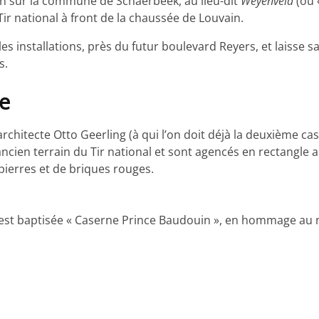
rain sur la commune de Schaerbeek, au lieu-dit
Weyenveld
(ou 
r Tir national à front de la chaussée de Louvain.
es installations, près du futur boulevard Reyers, et laisse 
s.
ne
architecte Otto Geerling (à qui l’on doit déjà la deuxième c
’ancien terrain du Tir national et sont agencés en rectangle 
pierres et de briques rouges.
est baptisée « Caserne Prince Baudouin », en hommage au nev