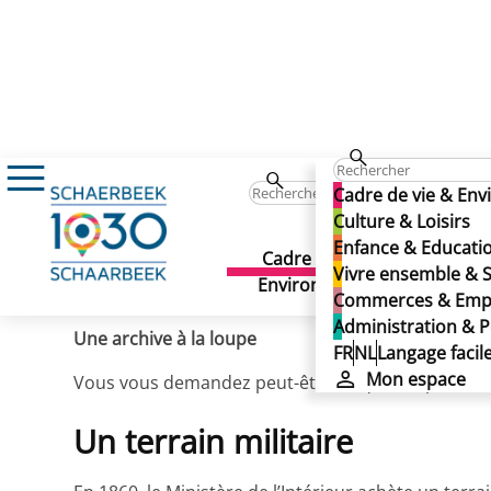
Actualités
Archive : L'ancienne caserne de 
Archive : L'ancienne caser
Cadre de vie & En
Archive : L'ancienne caser
Culture & Loisirs
Enfance & Educati
Cadre de vie &
Culture 
Vivre ensemble & S
Publié le 03/03/2019
Environnement
Commerces & Emp
Administration & P
Une archive à la loupe
FR
NL
Langage facil
Mon espace
Vous vous demandez peut-être ce que l’imposant bât
Un terrain militaire