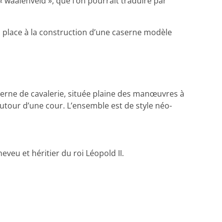
« waaienveld », que l’on pourrait traduire par
sa place à la construction d’une caserne modèle
aserne de cavalerie, située plaine des manœuvres à
autour d’une cour. L’ensemble est de style néo-
eu et héritier du roi Léopold II.