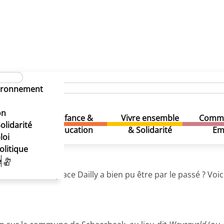
la place Dailly
ne de la place Dailly
vironnement
ne de la place Dailly
on
Enfance &
Vivre ensemble
Comme
& Loisirs
olidarité
Education
& Solidarité
Em
loi
olitique
e
iment situé place Dailly a bien pu être par le passé ? Voic