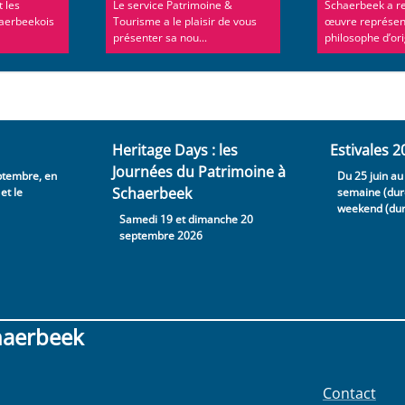
 les
Le service Patrimoine &
Schaerbeek a r
haerbeekois
Tourisme a le plaisir de vous
œuvre représen
présenter sa nou...
philosophe d’orig
Heritage Days : les
Estivales 2
Journées du Patrimoine à
ptembre, en
Du 25 juin a
Schaerbeek
et le
semaine (duré
weekend (dur
Samedi 19 et dimanche 20
septembre 2026
haerbeek
Contact