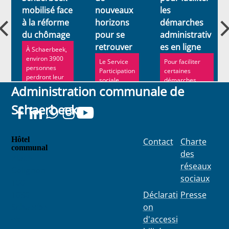
mobilisé face
nouveaux
les
à la réforme
horizons
démarches
du chômage
pour se
administrativ
retrouver
es en ligne
À Schaerbeek,
environ 3900
Le Service
Pour faciliter
personnes
Participation
certaines
perdront leur
sociale
démarches
droit au
Administration communale de
(SPS) du
communales en
chômage en...
CPAS
ligne, des
Schaerbeek
organise
bornes num...
régulièreme
nt ...
Hôtel
Contact
Charte
communal
des
Place
réseaux
Colignon
sociaux
100
1030
Déclarati
Presse
Schaerbe
on
ek
d'accessi