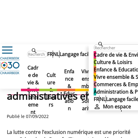
Actualités
FR
NL
Langage facile
Mon espace
Cadre de vie & En
Des bornes pour faciliter les démarches administratives 
Des bornes pour faciliter
Culture & Loisirs
Des bornes pour faciliter
Cadr
Enfance & Educati
Enfa
Vivre
Com
Adm
les démarches
e de
Cult
Vivre ensemble & S
les démarches
nce
ense
mer
inist
vie &
ure
Commerces & Emp
&
mble
ces
ratio
administratives en ligne
Envir
&
Administration & P
administratives en ligne
Educ
&
&
n &
onn
Loisi
FR
NL
Langage facil
atio
Solid
Empl
Politi
eme
rs
Mon espace
n
arité
oi
que
nt
Publié le 07/09/2022
La lutte contre l’exclusion numérique est une priorité