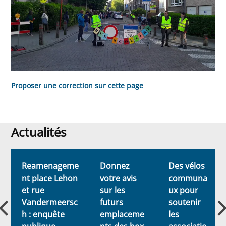
Proposer une correction sur cette page
Actualités
Actualités
Reamenageme
Donnez
Des vélos
nt place Lehon
votre avis
communa
et rue
sur les
ux pour
Vandermeersc
futurs
soutenir
h : enquête
emplaceme
les