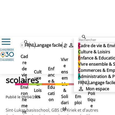
Actualités
FR
NL
Langage facile
Mon espace
Cadre de vie & En
Devenez bénévole pour sécuriser les rues scolaires
Devenez bénévole pour
Culture & Loisirs
Devenez bénévole pour
Cad
Enfance & Educati
Vivr
sécuriser les rues scolaires
re
Ad
Vivre ensemble & S
sécuriser les rues
e
Co
de
Enf
min
Commerces & Emp
Cult
ens
mm
vie
anc
istr
Administration & P
scolaires
ure
em
erc
&
e &
atio
FR
NL
Langage facil
&
ble
es
Envi
Edu
n &
Mon espace
Lois
&
&
ron
cati
Poli
irs
Soli
Em
Publié le 09/04/2026
ne
on
tiqu
dari
ploi
me
e
té
Sint-Lukas basisschool, GBS De Kriek et d’autres
nt