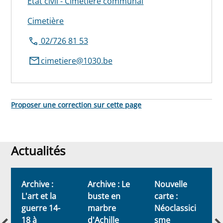
État civil - Cimetière communal
Cimetière
02/726 81 53
cimetiere@1030.be
Proposer une correction sur cette page
Actualités
Actualités
Archive :
Archive : Le
Nouvelle
L'art et la
buste en
carte :
s
guerre 14-
marbre
Néoclassici
18 à
d'Achille
sme