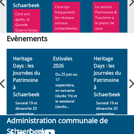
Schaerbeek
Ceux qui
Le service
fréquentent
Patrimoine &
Cent ans
les réseaux
Tourisme a
après, la
sociaux
le plaisir de
Grande
schaerbeekoi
vous
Guerre laisse
s connaissent
présenter sa
encore un
Evènements
bie...
nou...
souvenir
Evènements
impérissabl...
Heritage
Estivales
Heritage
Days : les
2026
Days : les
Journées du
Journées du
Du 25 juin au
Patrimoine
Patrimoine
17
septembre,
à
à
en semaine
Schaerbeek
Schaerbeek
(durée 1h) et
le weekend
Samedi 19 et
Samedi 19 et
(durée...
dimanche 20
dimanche 20
septembre
septembre
Administration communale de
2026
2026
Schaerbeek