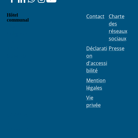
Hôtel
Contact
Charte
communal
des
Place
réseaux
Colignon
sociaux
100
1030
Déclarati
Presse
Schaerbe
on
ek
d'accessi
bilité
Mention
légales
Vie
privée
02 244 75
11
info@103