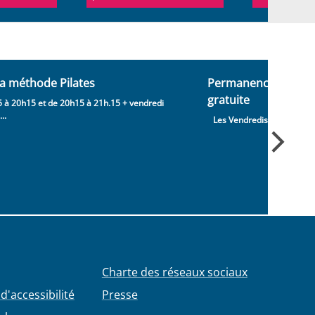
a méthode Pilates
Permanence : consul
gratuite
 à 20h15 et de 20h15 à 21h.15 + vendredi
..
Les Vendredis de 13h à 1
Charte des réseaux sociaux
d'accessibilité
Presse