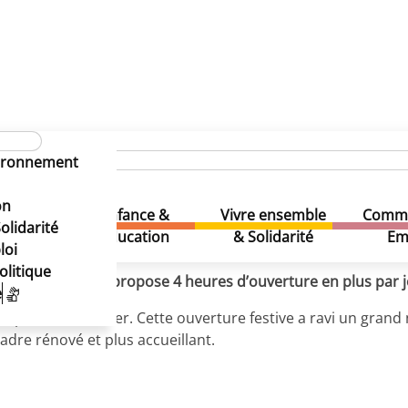
es pour mieux vous accueillir
horaires pour mieux vous accu
vironnement
horaires pour mieux vous accu
on
Enfance &
Vivre ensemble
Comme
& Loisirs
olidarité
Education
& Solidarité
Em
loi
olitique
l du Neptunium propose 4 heures d’ouverture en plus par jo
e
 septembre dernier. Cette ouverture festive a ravi un grand
dre rénové et plus accueillant.