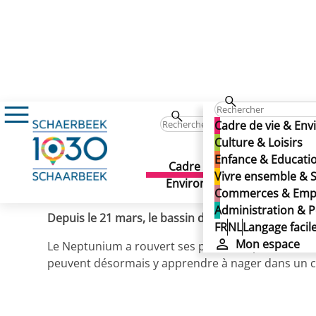
Actualités
Le Neptunium adapte ses horair
Le Neptunium adapte ses 
Cadre de vie & En
Le Neptunium adapte ses 
Culture & Loisirs
Enfance & Educati
Cadre de vie &
Culture 
Vivre ensemble & S
Publié le 21/03/2024
Environnement
Commerces & Emp
Administration & P
Depuis le 21 mars, le bassin de natation communa
FR
NL
Langage facil
Mon espace
Le Neptunium a rouvert ses portes au public le 18
peuvent désormais y apprendre à nager dans un ca