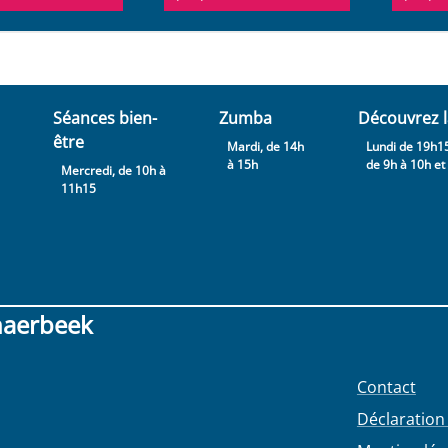
Séances bien-
Zumba
Découvrez l
être
Mardi, de 14h
Lundi de 19h15
à 15h
de 9h à 10h et .
Mercredi, de 10h à
11h15
haerbeek
Contact
Déclaration 