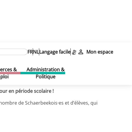
eillir
FR
NL
Langage facile
Mon espace
eillir
rces &
Administration &
ploi
Politique
ur en période scolaire !
 nombre de Schaerbeekois·es et d’élèves, qui