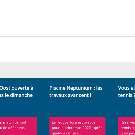
 Oost ouverte à
Piscine Neptunium : les
Vous ai
us le dimanche
travaux avancent !
tennis 
un match de foot
La réouverture est prévue
Réservez
u de défier vos
pour le printemps 2022, après
tennis a
quelques mises...
quelques