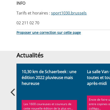
INFO
Tarifs et horaires :
sport1030.brussels
02 211 02 70
Proposer une correction sur cette page
Actualités
Actualités
10,30 km de Schaerbeek : une
La salle Van
t
édition 2022 pluvieuse mais
toutes et to
heureuse
après-midi
rbeek
Envie de faire 
Les 1600 coureuses et coureurs de
entre copines o
cette nouvelle édition de la plus en...
collègu...