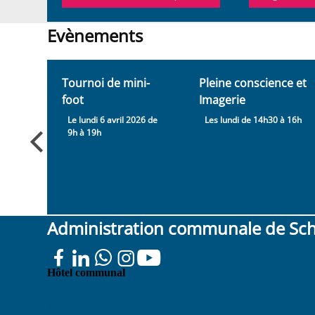
Evènements
Evènements
Tournoi de mini-
Pleine conscience et
foot
Imagerie
he 28
Le lundi 6 avril 2026 de
Les lundi de 14h30 à 16h
9h à 19h
Administration communale de Sc
Place
Hôtel communal
Colignon 100
1030 Schaerbeek