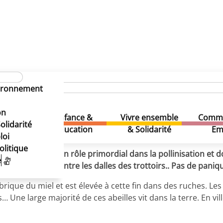
 les pavés
s sous les pavés
vironnement
s sous les pavés
on
Enfance &
Vivre ensemble
Comme
& Loisirs
olidarité
Education
& Solidarité
Em
loi
olitique
es jouent toutes un rôle primordial dans la pollinisation et 
e
les s’abritent entre les dalles des trottoirs.. Pas de paniqu
abrique du miel et est élevée à cette fin dans des ruches. Le
… Une large majorité de ces abeilles vit dans la terre. En vil