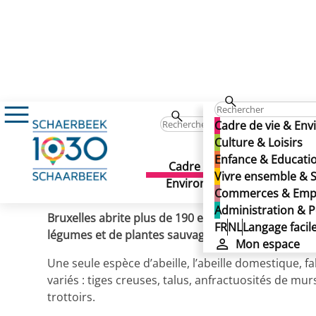
Actualités
N’oublions pas les abeilles sous
N’oublions pas les abeille
Cadre de vie & En
N’oublions pas les abeille
Culture & Loisirs
Enfance & Educati
Cadre de vie &
Culture 
Vivre ensemble & S
Publié le 25/04/2024
Environnement
Commerces & Emp
Administration & P
Bruxelles abrite plus de 190 espèces d’abeilles. Ell
FR
NL
Langage facil
légumes et de plantes sauvages. Beaucoup d’entre el
Mon espace
Une seule espèce d’abeille, l’abeille domestique, f
variés : tiges creuses, talus, anfractuosités de murs
trottoirs.