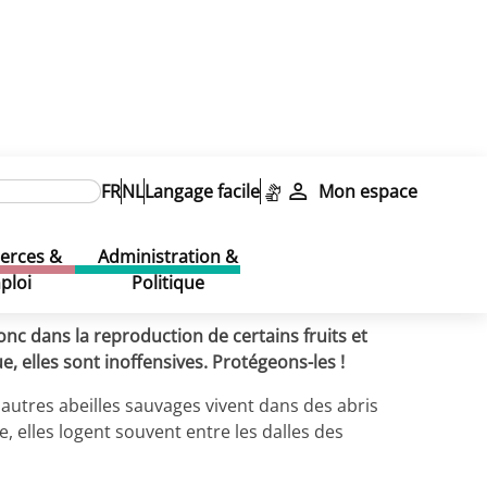
FR
NL
Langage facile
Mon espace
rces &
Administration &
ploi
Politique
donc dans la reproduction de certains fruits et
e, elles sont inoffensives. Protégeons-les !
s autres abeilles sauvages vivent dans des abris
le, elles logent souvent entre les dalles des