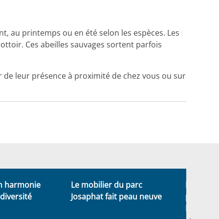
t, au printemps ou en été selon les espèces. Les
rottoir. Ces abeilles sauvages sortent parfois
ter de leur présence à proximité de chez vous ou sur
en harmonie
Le mobilier du parc
Des opér
odiversité
Josaphat fait peau neuve
propre” d
Nord-Br