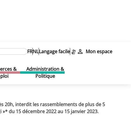
janvier 2023
élargi » du 15 décembre
FR
NL
Langage facile
Mon espace
largi » du 15
rces &
Administration &
ploi
Politique
s 20h, interdit les rassemblements de plus de 5
gi »* du 15 décembre 2022 au 15 janvier 2023.