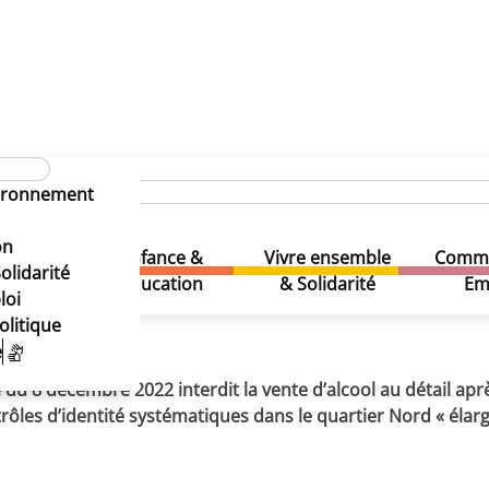
ans le quartier Nord « élargi » du 15 décembre 2022 au 15 
olice dans le quartier Nord « 
vironnement
lice dans le quartier Nord « é
on
vier 2023
Enfance &
Vivre ensemble
Comme
& Loisirs
olidarité
Education
& Solidarité
Em
loi
olitique
e
u 8 décembre 2022 interdit la vente d’alcool au détail aprè
trôles d’identité systématiques dans le quartier Nord « élar