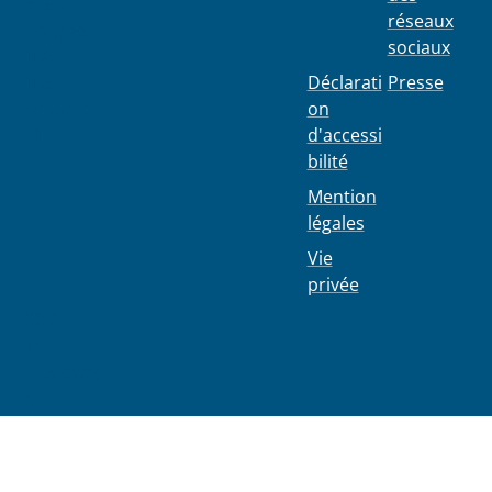
Place
réseaux
Colignon
sociaux
100
1030
Déclarati
Presse
Schaerbe
on
ek
d'accessi
bilité
Mention
légales
Vie
privée
02 244 75
11
info@103
0.be