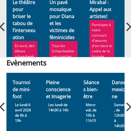
Le théâtre
Un pavé
Mirabal :
1
pour
mosaïque
Appel aux
S
briser le
pour Diana
artistes!
un
tabou de
et les
2
Participez à
l’intersexu
victimes de
p
notre
concours
ation
féminicides
m
d'œuvres
h
En avril, des
Tous les
d'art dans le
élèves
Schaerbeekoi
cadre de la
L
schaerbeek
s·es sont les
Journée...
c
Evènements
ois de 5e et
bienvenu·e·s
c
6e
pour rendre
c
Evènements
secondaires
hommage à ...
é
ont
e
Tournoi
Pleine
Séance
Danse
assisté...
de mini-
conscience
s bien-
mexicai
foot
et Imagerie
être
ne
Le lundi 6
Les lundi de
Mercr
Samedi
avril 2026
14h30 à 16h
edi, de
, de
de 9h à
10h à
12h30
19h
11h15
à
14h30