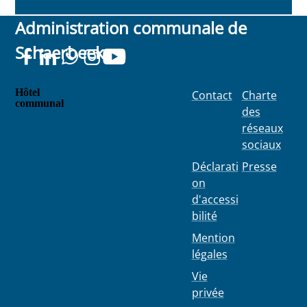
Administration communale de
Schaerbeek
Hôtel
Contact
Charte
communal
des
Place
réseaux
Colignon
sociaux
100
1030
Déclarati
Presse
Schaerbe
on
ek
d'accessi
bilité
Mention
légales
Vie
privée