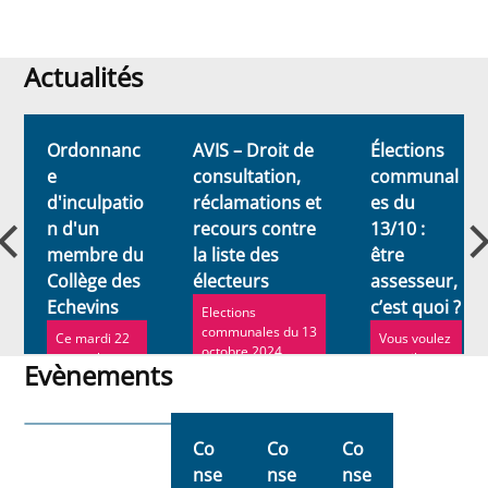
Actualités
Actualités
Ordonnanc
AVIS – Droit de
Élections
e
consultation,
communal
d'inculpatio
réclamations et
es du
n d'un
recours contre
13/10 :
membre du
la liste des
être
Collège des
électeurs
assesseur,
Echevins
c’est quoi ?
Elections
communales du 13
Ce mardi 22
Vous voulez
octobre 2024
novembre
contribuer
Evènements
2022, le
à la
Collège a pris
démocratie
Evènements
officiellement
et vous
acte de l’...
porter
Co
Co
Co
volontaire
nse
nse
nse
pour ...