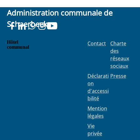
Administration communale de
Schaerbeek
Hôtel
Contact
Charte
communal
des
Place
réseaux
Colignon
sociaux
100
1030
Déclarati
Presse
Schaerbe
on
ek
d'accessi
bilité
Mention
légales
Vie
privée