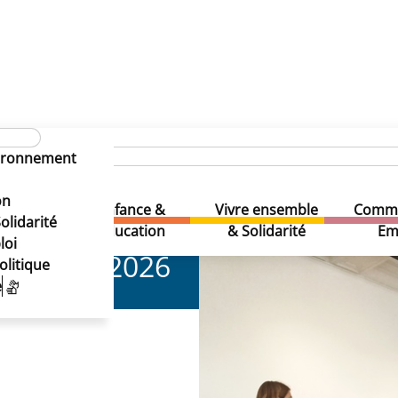
vironnement
on
Enfance &
Vivre ensemble
Comme
& Loisirs
olidarité
Education
& Solidarité
Em
loi
2026
olitique
e