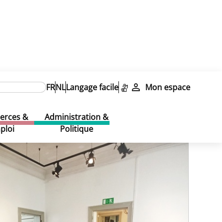
FR
NL
Langage facile
Mon espace
rces &
Administration &
ploi
Politique