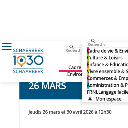
Événements
Jeudi Follow Me [NL]
Jeudi Follow Me [NL]
Cadre de vie & En
Jeudi Follow Me [NL]
Culture & Loisirs
Enfance & Educati
Cadre de vie &
Culture 
Vivre ensemble & S
Environnement
Commerces & Emp
26 MARS
Administration & P
FR
NL
Langage facil
Mon espace
Jeudis 26 mars et 30 avril 2026 à 12h30