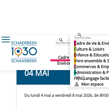
Événements
Préparation au CE1D 2026 – 
Préparation au CE1D 2026
Cadre de vie & En
Préparation au CE1D 2026
Culture & Loisirs
Enfance & Educati
Cadre de vie &
Culture 
Vivre ensemble & S
Environnement
Commerces & Emp
04 MAI
Administration & P
FR
NL
Langage facil
Mon espace
Du lundi 4 mai a vendredi 8 mai 2026, de 8h50