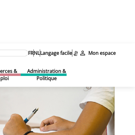
FR
NL
Langage facile
Mon espace
rces &
Administration &
ploi
Politique