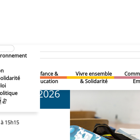
Cours de soutien
 – Cours de soutien
vironnement
 – Cours de soutien
on
Enfance &
Vivre ensemble
Comme
& Loisirs
olidarité
Education
& Solidarité
Em
loi
2026
olitique
e
 à 15h15