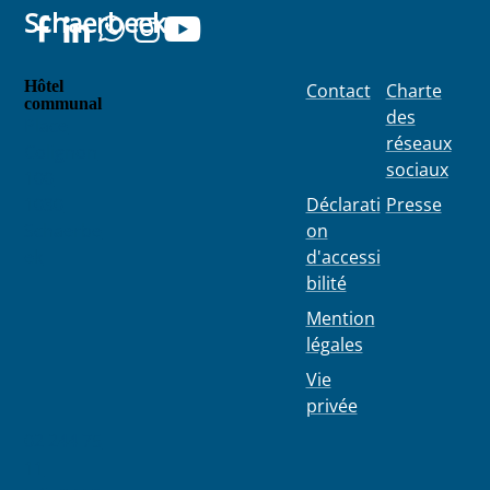
Schaerbeek
Hôtel
Contact
Charte
communal
des
Place
réseaux
Colignon
sociaux
100
1030
Déclarati
Presse
Schaerbe
on
ek
d'accessi
bilité
Mention
légales
Vie
privée
02 244 75
11