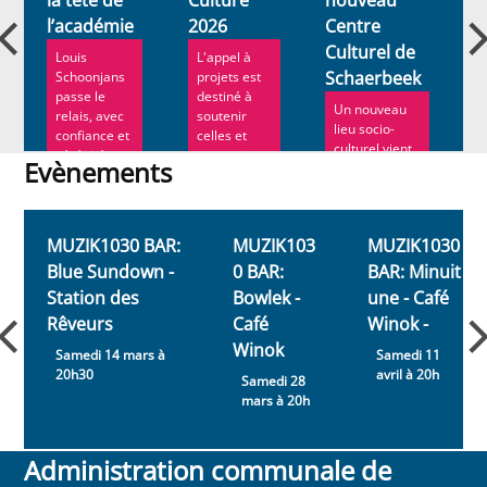
l’académie
2026
Centre
a
Culturel de
Louis
L'appel à
Schaerbeek
Schoonjans
projets est
passe le
destiné à
Un nouveau
relais, avec
soutenir
lieu socio-
confiance et
celles et
culturel vient
sérénité.
ceux qui
Evènements
d’ouvrir ses
Ann Roe ...
souhaitent...
portes à
Evènements
Schaerbeek....
MUZIK1030 BAR:
MUZIK103
MUZIK1030
Blue Sundown -
0 BAR:
BAR: Minuit
Station des
Bowlek -
une - Café
Rêveurs
Café
Winok -
Winok
Samedi 14 mars à
Samedi 11
20h30
avril à 20h
Samedi 28
mars à 20h
Administration communale de