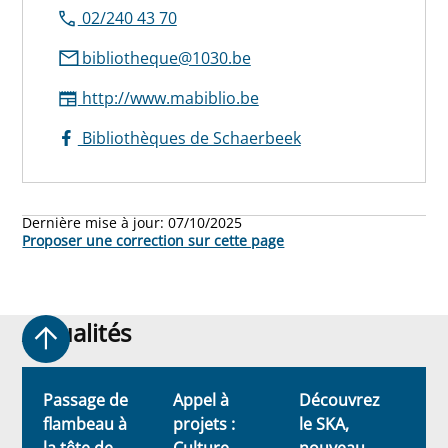
02/240 43 70
bibliotheque@1030.be
http://www.mabiblio.be
Bibliothèques de Schaerbeek
Dernière mise à jour:
07/10/2025
Proposer une correction sur cette page
Actualités
Actualités
Passage de
Appel à
Découvrez
E
flambeau à
projets :
le SKA,
S
la tête de
Culture
nouveau
-