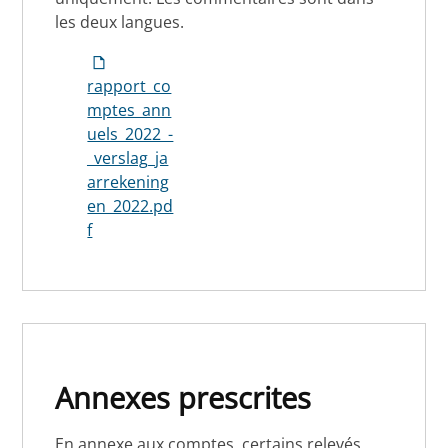
les deux langues.
rapport_co
mptes_ann
uels_2022_-
_verslag_ja
arrekening
en_2022.pd
f
Annexes prescrites
En annexe aux comptes, certains relevés