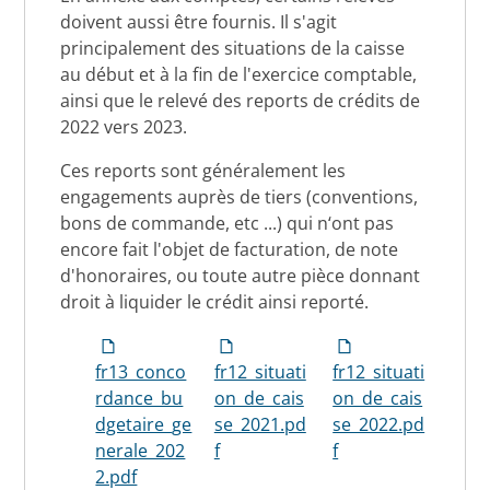
doivent aussi être fournis. Il s'agit
principalement des situations de la caisse
au début et à la fin de l'exercice comptable,
ainsi que le relevé des reports de crédits de
2022 vers 2023.
Ces reports sont généralement les
engagements auprès de tiers (conventions,
bons de commande, etc ...) qui n‘ont pas
encore fait l'objet de facturation, de note
d'honoraires, ou toute autre pièce donnant
droit à liquider le crédit ainsi reporté.
fr13_conco
fr12_situati
fr12_situati
rdance_bu
on_de_cais
on_de_cais
dgetaire_ge
se_2021.pd
se_2022.pd
nerale_202
f
f
2.pdf