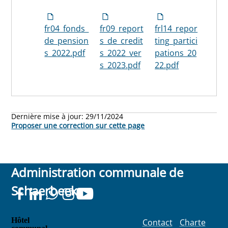
fr04_fonds_
fr09_report
frl14_repor
de_pension
s_de_credit
ting_partici
s_2022.pdf
s_2022_ver
pations_20
s_2023.pdf
22.pdf
Dernière mise à jour:
29/11/2024
Proposer une correction sur cette page
Administration communale de
Schaerbeek
Hôtel
Contact
Charte