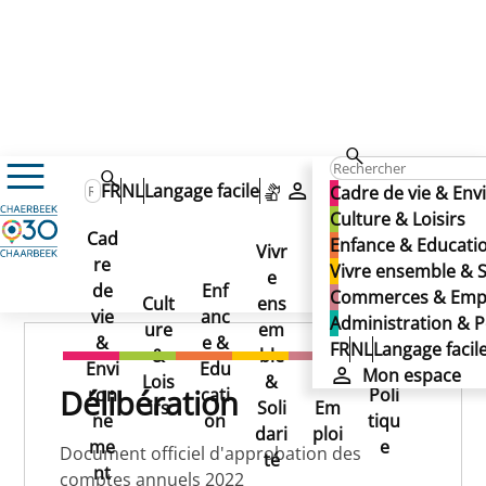
Comptes 2022
FR
NL
Langage facile
Mon espace
Cadre de vie & En
Comptes 2022
Culture & Loisirs
Cad
Enfance & Educati
Comptes 2022
Vivr
re
Ad
Vivre ensemble & S
e
Co
Publié le 29/11/2024
de
Enf
min
Commerces & Emp
Cult
ens
mm
vie
anc
istr
Administration & P
ure
em
erc
&
e &
atio
FR
NL
Langage facil
&
ble
es
Envi
Edu
n &
Mon espace
Lois
&
&
Délibération
ron
cati
Poli
irs
Soli
Em
ne
on
tiqu
dari
ploi
me
e
Document officiel d'approbation des
té
nt
comptes annuels 2022