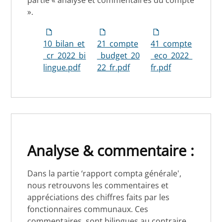
partie « analyse et commentaires du compte
».
10_bilan_et
21_compte
41_compte
_cr_2022_bi
_budget_20
_eco_2022_
lingue.pdf
22_fr.pdf
fr.pdf
Analyse & commentaire :
Dans la partie ‘rapport compta générale',
nous retrouvons les commentaires et
appréciations des chiffres faits par les
fonctionnaires communaux. Ces
commentaires sont bilingues au contraire