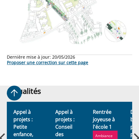
Dernière mise à jour:
20/05/2026
Proposer une correction sur cette page
Actualités
Actualités
n
Appel à
Appel à
Rentrée
Dev
projets :
projets :
joyeuse à
bén
Petite
Conseil
l'école 1
pou
enfance,
des
pet
Ambiance