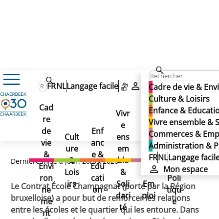
Enfance & Education
Enseignement
FR
NL
Langage facile
Mon espace
Cadre de vie & En
Contrats écoles
Contrat école Champagnat
Contrat école Champagnat
Culture & Loisirs
Contrat école
Cad
Enfance & Educati
Vivr
re
Ad
Vivre ensemble & S
Champagnat
e
Co
de
Enf
min
Commerces & Emp
Cult
ens
mm
vie
anc
istr
Administration & P
ure
em
erc
&
e &
atio
FR
NL
Langage facil
&
ble
es
Dernière mise à jour: 20/05/2026
Envi
Edu
n &
Mon espace
Lois
&
&
ron
cati
Poli
irs
Soli
Em
Le Contrat École Champagnat (porté par la Région
ne
on
tiqu
dari
ploi
bruxelloise) a pour but de renforcer les relations
me
e
té
entre les écoles et le quartier qui les entoure. Dans
nt