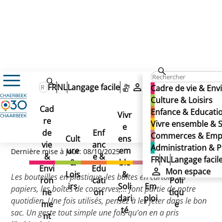
Cadre de vie & Environnement
FR
NL
Langage facile
Mon espace
Cadre de vie & En
Déchets & Propreté publique
Tri des déchets
Culture & Loisirs
Déchets ménagers
Déchets ménagers
Cad
Enfance & Educati
Déchets ménagers
Vivr
re
Ad
Vivre ensemble & S
e
Co
de
Enf
min
Commerces & Emp
Cult
ens
mm
vie
anc
istr
Administration & P
ure
em
erc
Dernière mise à jour: 08/10/2025
&
e &
atio
FR
NL
Langage facil
&
ble
es
Envi
Edu
n &
Mon espace
Lois
&
&
Les bouteilles en plastique, les boîtes en carton, les
ron
cati
Poli
irs
Soli
Em
papiers, les boîtes de conserves,... font partie de notre
ne
on
tiqu
dari
ploi
quotidien. Une fois utilisés, pensez à les jeter dans le bon
me
e
té
sac. Un geste tout simple une fois qu'on en a pris
nt