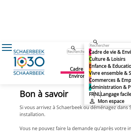
Administration & Politique
Démarches adm
Cadre de vie & En
Arrivée à Schaerbeek AVE
Culture & Loisirs
Enfance & Educati
Arrivée à Schaerbeek AVE
Cadre de vie &
Culture 
Vivre ensemble & S
Environnement
Publié le 21/05/2026
Commerces & Emp
Administration & P
Bon à savoir
FR
NL
Langage facil
Mon espace
Si vous arrivez à Schaerbeek ou déménagez dans S
installation.
Vous ne pouvez faire la demande qu’après votre ins