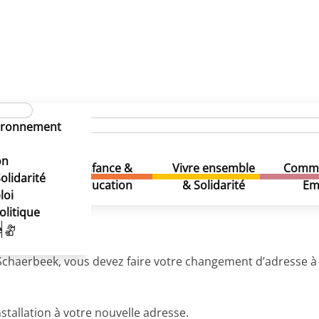
inistratives
Arrivée à Schaerbeek AVEC numéro de regis
vironnement
C numéro de registre nationa
on
C numéro de registre national
Enfance &
Vivre ensemble
Comme
& Loisirs
olidarité
Education
& Solidarité
Em
loi
olitique
e
chaerbeek, vous devez faire votre changement d’adresse à
tallation à votre nouvelle adresse.