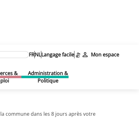
tre national
FR
NL
Langage facile
Mon espace
l
(Citoyen)
rces &
Administration &
ploi
Politique
 la commune dans les 8 jours après votre