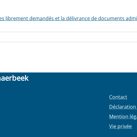
ces librement demandés et la délivrance de documents admini
haerbeek
Contact
Déclaration 
Mention lég
Vie privée