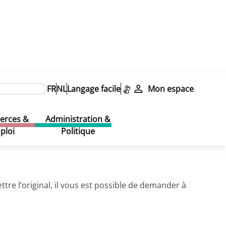
FR
NL
Langage facile
Mon espace
rces &
Administration &
ploi
Politique
e l’original, il vous est possible de demander à