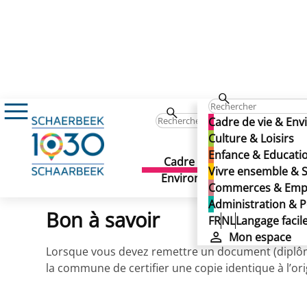
Administration & Politique
Démarches adm
Cadre de vie & En
Copie certifiée conforme
Culture & Loisirs
Enfance & Educati
Copie certifiée conforme
Cadre de vie &
Culture 
Vivre ensemble & S
Environnement
Publié le 08/01/2026
Commerces & Emp
Administration & P
Bon à savoir
FR
NL
Langage facil
Mon espace
Lorsque vous devez remettre un document (diplôme,
la commune de certifier une copie identique à l’ori