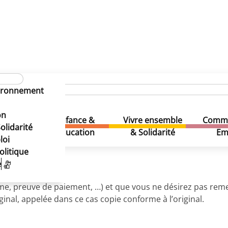
inistratives
Copie certifiée conforme
vironnement
(Citoyen)
on
Enfance &
Vivre ensemble
Comme
& Loisirs
olidarité
Education
& Solidarité
Em
loi
olitique
e
 preuve de paiement, …) et que vous ne désirez pas remettr
ginal, appelée dans ce cas copie conforme à l’original.