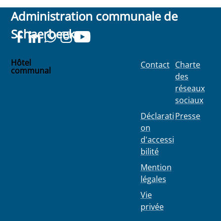
Administration communale de
Schaerbeek
Hôtel
Contact
Charte
communal
des
Place
réseaux
Colignon
sociaux
100
1030
Déclarati
Presse
Schaerbee
on
k
d'accessi
bilité
Mention
légales
Vie
privée