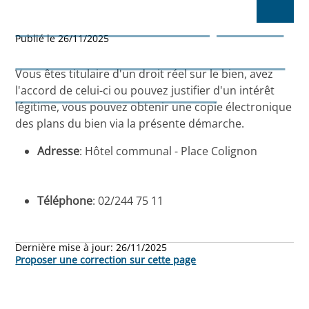
Demande d'une copie des
Publié le 26/11/2025
archives de l'urbanisme et
Vous êtes titulaire d'un droit réel sur le bien, avez
de l'environnement
l'accord de celui-ci ou pouvez justifier d'un intérêt
légitime, vous pouvez obtenir une copie électronique
des plans du bien via la présente démarche.
Adresse
: Hôtel communal - Place Colignon
Téléphone
: 02/244 75 11
Dernière mise à jour:
26/11/2025
Proposer une correction sur cette page