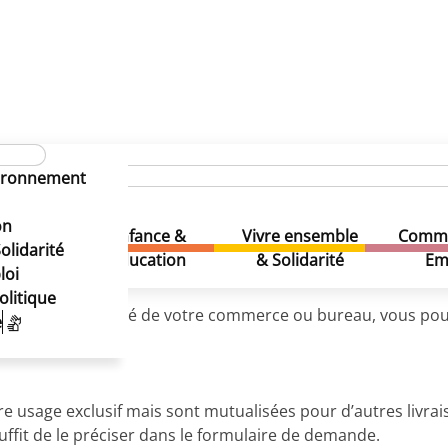
inistratives
Zone de livraison (demande)
vironnement
nde)
(Association)
on
de)
Enfance &
Vivre ensemble
Comme
& Loisirs
olidarité
Education
& Solidarité
Em
loi
olitique
/ matériel à proximité de votre commerce ou bureau, vous po
e
otre usage exclusif mais sont mutualisées pour d’autres li
suffit de le préciser dans le formulaire de demande.