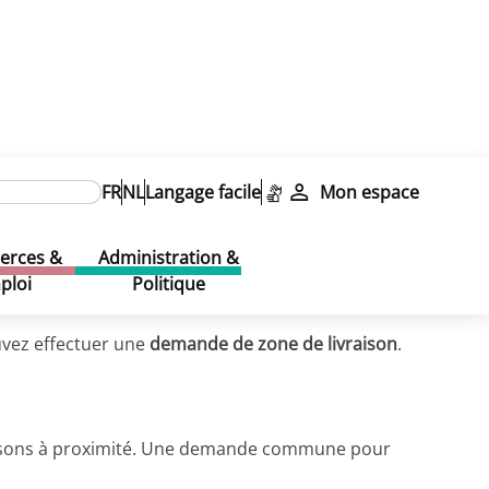
FR
NL
Langage facile
Mon espace
rces &
Administration &
ploi
Politique
uvez effectuer une
demande de zone de livraison
.
vraisons à proximité. Une demande commune pour