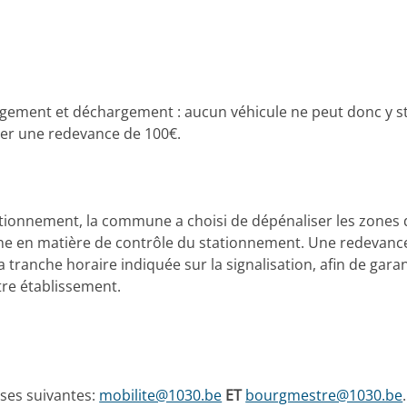
rgement et déchargement : aucun véhicule ne peut donc y st
yer une redevance de 100€.
ationnement, la commune a choisi de dépénaliser les zones d
ne en matière de contrôle du stationnement. Une redevance 
 tranche horaire indiquée sur la signalisation, afin de garan
re établissement.
sses suivantes:
mobilite@1030.be
ET
bourgmestre@1030.be
.