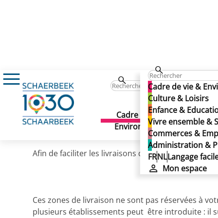
Administration & Politique
Démarches adm
Cadre de vie & En
Zone de livraison (dema
Culture & Loisirs
Enfance & Educati
Zone de livraison (deman
Cadre de vie &
Culture 
Vivre ensemble & S
Environnement
Publié le 13/11/2025
Commerces & Emp
Administration & P
Afin de faciliter les livraisons de marchandises 
FR
NL
Langage facil
Mon espace
Ces zones de livraison ne sont pas réservées à v
plusieurs établissements peut être introduite : il 