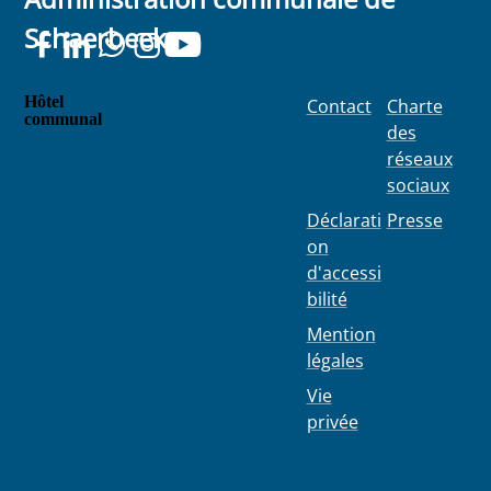
Schaerbeek
Hôtel
Contact
Charte
communal
des
Place
réseaux
Colignon
sociaux
100
1030
Déclarati
Presse
Schaerbe
on
ek
d'accessi
bilité
Mention
légales
Vie
privée
02 244 75
11