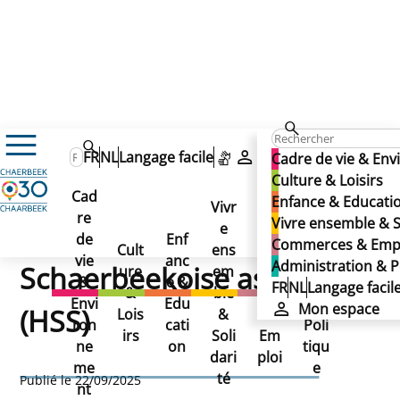
Administration & Politique
FR
NL
Langage facile
Mon espace
Cadre de vie & En
Administration communale
Culture & Loisirs
Annuaire des services communaux
Cad
Enfance & Educati
Harmonisation Sociale Schaerbeekoise asbl (HSS)
Vivr
re
Ad
Vivre ensemble & S
Harmonisation Sociale
e
Co
de
Enf
min
Commerces & Emp
Cult
ens
mm
vie
anc
istr
Administration & P
Schaerbeekoise asbl
ure
em
erc
&
e &
atio
FR
NL
Langage facil
&
ble
es
Envi
Edu
n &
Mon espace
(HSS)
Lois
&
&
ron
cati
Poli
irs
Soli
Em
ne
on
tiqu
Harmonisation Sociale
dari
ploi
me
e
té
Publié le 22/09/2025
nt