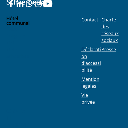
Schaerbeek
Hôtel
Contact
Charte
communal
des
Place
réseaux
Colignon
sociaux
100
1030
Déclarati
Presse
Schaerbee
on
k
d'accessi
bilité
Mention
légales
Vie
privée
02 244 75
11
info@1030