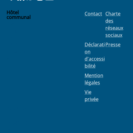
Hôtel
Contact
Charte
communal
des
Place
réseaux
Colignon
sociaux
100
1030
Déclarati
Presse
Schaerbee
on
k
d'accessi
bilité
Mention
légales
Vie
privée
02 244 75
11
info@1030
.be