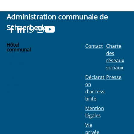
Administration communale de
Schaerbeek
Hôtel
Contact
Charte
communal
des
Place
réseaux
Colignon
sociaux
100
1030
Déclarati
Presse
Schaerbee
on
k
d'accessi
bilité
Mention
légales
Vie
privée