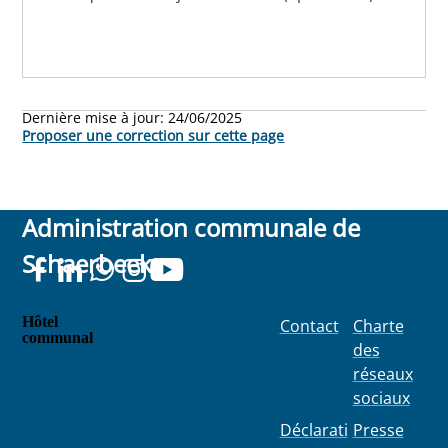
Dernière mise à jour:
24/06/2025
Proposer une correction sur cette page
Administration communale de
Schaerbeek
Hôtel
Contact
Charte
communal
des
Place
réseaux
Colignon
sociaux
100
1030
Déclarati
Presse