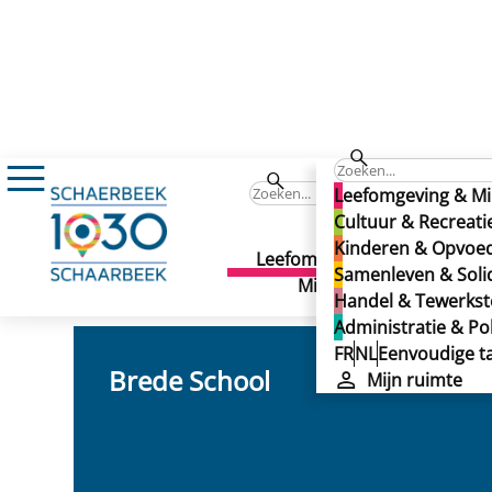
Kinderen & Opvoeding
Onderwijs
Onderwijs
Leefomgeving & Mi
Onderwijs
Cultuur & Recreati
Kinderen & Opvoe
Leefomgeving &
Cult
Samenleven & Solid
Laatste wijziging: 12/03/2025
Milieu
Recr
Handel & Tewerkste
Administratie & Pol
FR
NL
Eenvoudige ta
Brede School
Mijn ruimte