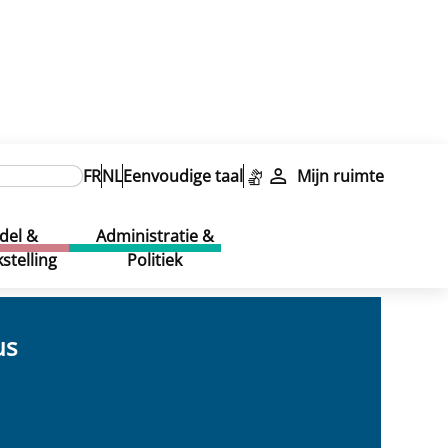
FR
NL
Eenvoudige taal
Mijn ruimte
del &
Administratie &
stelling
Politiek
us