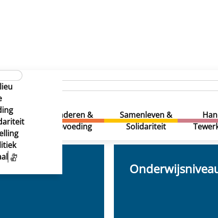
lieu
e
ding
uur &
Kinderen &
Samenleven &
Han
ariteit
eatie
Opvoeding
Solidariteit
Tewerk
lling
itiek
al
Onderwijsnivea