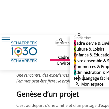
Vivre ensemble & Solidarité
Egalité des c
Langues Européennes d'I
Cadre de vie & En
Langues Européennes d'I
Culture & Loisirs
Enfance & Educati
Cadre de vie &
Culture 
Vivre ensemble & S
Dernière mise à jour: 10/03/2026
Environnement
Commerces & Emp
Administration & P
Une rencontre, des expériences partagées, la volonté de
FR
NL
Langage facil
Femmes peut être fière : le projet « Langues Européenne
Mon espace
Genèse d’un projet
C’est au départ d’une amitié et d’un partage d’exp