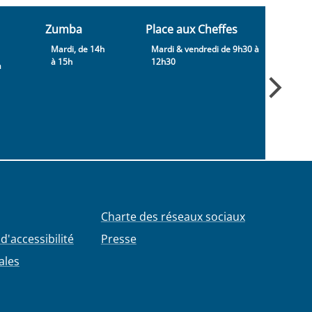
Zumba
Place aux Cheffes
Déc
Mardi, de 14h
Mardi & vendredi de 9h30 à
Lu
à 15h
12h30
9h 
à
Charte des réseaux sociaux
d'accessibilité
Presse
ales