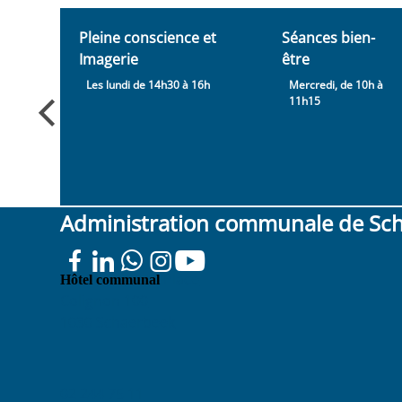
Evènements
Pleine conscience et
Séances bien-
Imagerie
être
, de
Les lundi de 14h30 à 16h
Mercredi, de 10h à
11h15
Administration communale de Sc
Place
Hôtel communal
Colignon 100
1030 Schaerbeek
02 244 75 11