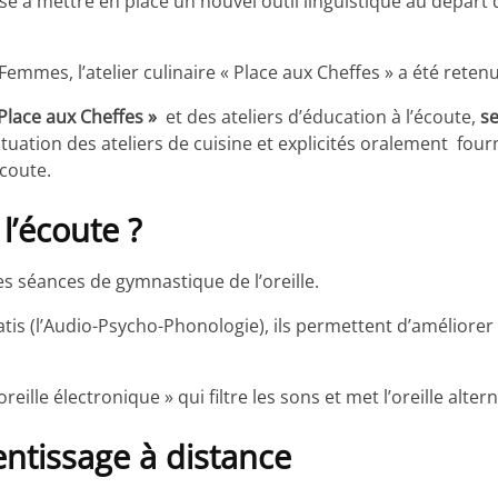
se à mettre en place un nouvel outil linguistique au départ 
mmes, l’atelier culinaire « Place aux Cheffes » a été reten
Place aux Cheffes »
et des ateliers d’éducation à l’écoute,
se
ituation des ateliers de cuisine et explicités oralement fourn
écoute.
 l’écoute ?
les séances de gymnastique de l’oreille.
is (l’Audio-Psycho-Phonologie), ils permettent d’améliore
reille électronique » qui filtre les sons et met l’oreille alte
ntissage à distance