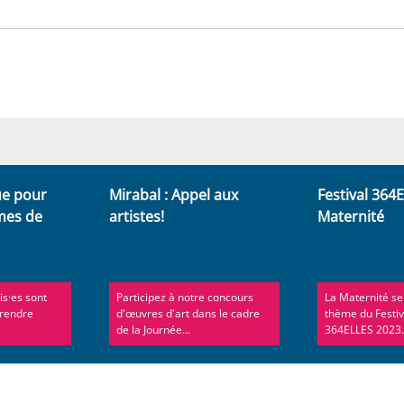
ue pour
Mirabal : Appel aux
Festival 364E
imes de
artistes!
Maternité
is·es sont
Participez à notre concours
La Maternité se
 rendre
d'œuvres d'art dans le cadre
thème du Festiv
de la Journée...
364ELLES 2023.