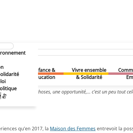
hances
Egalité entre les femmes et les hommes
Langues
ntégration
vironnement
ntégration
on
Enfance &
Vivre ensemble
Comme
& Loisirs
olidarité
Education
& Solidarité
Em
loi
olitique
 faire bouger les choses, une opportunité,… c’est un peu tout cel
e
s d’Intégration ».
ériences qu’en 2017, la
Maison des Femmes
entrevoit la poss