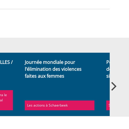
LLES /
Journée mondiale pour
Personnes
l’élimination des violences
découvrez
faites aux femmes
signes
ra le
al
Les actions à Schaerbeek
Schaerbeek t