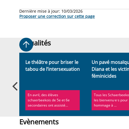
Dernière mise à jour:
10/03/2026
Proposer une correction sur cette page
Actualités
Actualités
en
Le théâtre pour briser le
Un pavé mosaïq
tabou de l’intersexuation
Diana et les vict
féminicides
ommune
En avril, des élèves
Tous les Schaerbeeko
le pavé
schaerbeekois de 5e et 6e
les bienvenu·e·s pour
secondaires ont assisté...
hommage à ...
Evènements