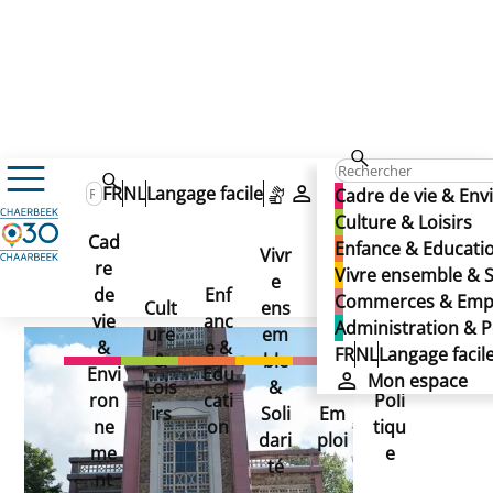
Eglise Sainte-Suzanne
Eglise Sainte-Suzanne
FR
NL
Langage facile
Mon espace
Cadre de vie & En
Eglise Sainte-Suzanne
Culture & Loisirs
Cad
Enfance & Educati
Vivr
re
Ad
Vivre ensemble & S
e
Co
Publié le 26/11/2024
de
Enf
min
Commerces & Emp
Cult
ens
mm
vie
anc
istr
Administration & P
ure
em
erc
&
e &
atio
FR
NL
Langage facil
&
ble
es
Envi
Edu
n &
Mon espace
Lois
&
&
ron
cati
Poli
irs
Soli
Em
ne
on
tiqu
dari
ploi
me
e
té
nt