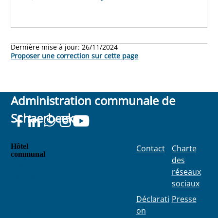
Dernière mise à jour:
26/11/2024
Proposer une correction sur cette page
Administration communale de
Schaerbeek
Hôtel
Contact
Charte
communal
des
Place
réseaux
Colignon
sociaux
100
1030
Déclarati
Presse
Schaerbe
on