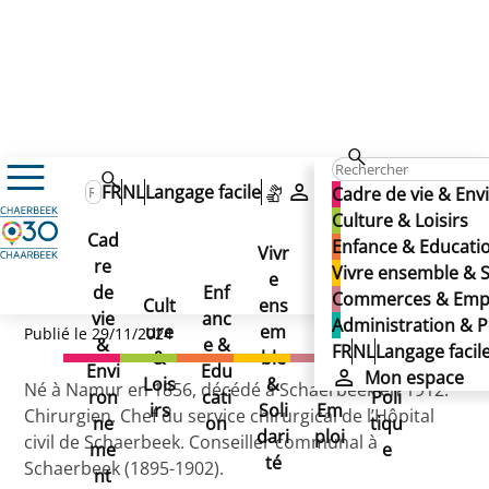
LAMBOTTE Elie (rue Docteur)
LAMBOTTE Elie (rue
FR
NL
Langage facile
Mon espace
Cadre de vie & En
LAMBOTTE Elie (rue
Culture & Loisirs
Docteur)
Cad
Enfance & Educati
Docteur)
Vivr
re
Ad
Vivre ensemble & S
e
Co
de
Enf
min
Commerces & Emp
Cult
ens
mm
vie
anc
istr
Administration & P
ure
em
erc
Publié le 29/11/2024
&
e &
atio
FR
NL
Langage facil
&
ble
es
Envi
Edu
n &
Mon espace
Lois
&
&
Né à Namur en 1856, décédé à Schaerbeek en 1912.
ron
cati
Poli
irs
Soli
Em
Chirurgien. Chef du service chirurgical de l’Hôpital
ne
on
tiqu
dari
ploi
civil de Schaerbeek. Conseiller communal à
me
e
té
Schaerbeek (1895-1902).
nt