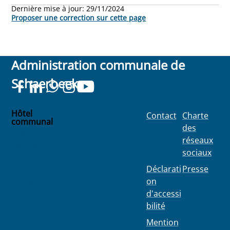
Dernière mise à jour:
29/11/2024
Proposer une correction sur cette page
Administration communale de
Schaerbeek
Hôtel
Contact
Charte
communal
des
Place
réseaux
Colignon
sociaux
100
1030
Déclarati
Presse
Schaerbee
on
k
d'accessi
bilité
Mention