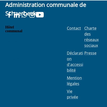
Administration communale de
Schaerbeek
Hôtel
Contact
Charte
communal
des
Place
réseaux
Colignon
sociaux
100
1030
Déclarati
Presse
Schaerbe
on
ek
d'accessi
bilité
Mention
légales
Vie
privée
02 244 75