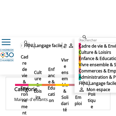
Barnepark
Barnepark
FR
NL
Langage facile
Mon espace
Cadre de vie & En
Barnepark
Culture & Loisirs
Cad
Enfance & Educati
Vivr
re
Ad
Vivre ensemble & S
e
Co
Publié le 25/11/2024
de
Enf
min
Commerces & Emp
Cult
ens
mm
vie
anc
istr
Administration & P
ure
em
erc
&
e &
atio
FR
NL
Langage facil
&
ble
es
Envi
Edu
n &
Catégorie
Mon espace
Lois
&
&
ron
cati
Poli
irs
Soli
Em
Maison d'enfants
ne
on
tiqu
dari
ploi
me
e
té
nt