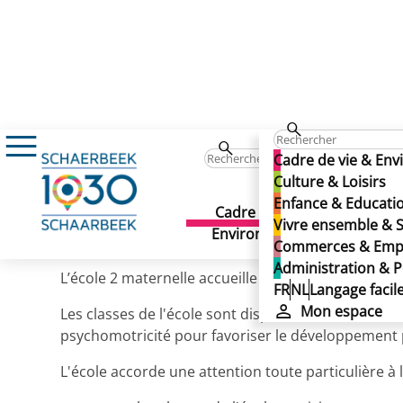
Enfance & Education
Enseignement
Ann
Ecole 2 maternelle
Cadre de vie & En
Ecole 2 maternelle
Culture & Loisirs
Enfance & Educati
Cadre de vie &
Culture 
Vivre ensemble & S
Publié le 23/09/2025
Environnement
Commerces & Emp
Administration & P
L’école 2 maternelle accueille des enfants de 2 ans 
FR
NL
Langage facil
Mon espace
Les classes de l'école sont disposées tout autour 
psychomotricité pour favoriser le développement
L'école accorde une attention toute particulière à 