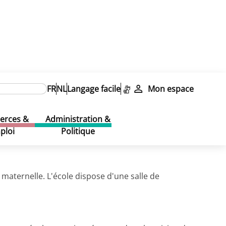
FR
NL
Langage facile
Mon espace
rces &
Administration &
ploi
Politique
maternelle. L'école dispose d'une salle de