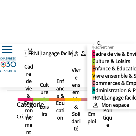
La Trifide
La Trifide
FR
NL
Langage facile
Mon espace
Cadre de vie & En
La Trifide
Culture & Loisirs
Cad
Enfance & Educati
Vivr
re
Ad
Vivre ensemble & S
e
Co
Publié le 25/11/2024
de
Enf
min
Commerces & Emp
Cult
ens
mm
vie
anc
istr
Administration & P
ure
em
erc
&
e &
atio
FR
NL
Langage facil
&
ble
es
Envi
Edu
n &
Catégorie
Mon espace
Lois
&
&
ron
cati
Poli
irs
Soli
Em
Crèche
ne
on
tiqu
dari
ploi
me
e
té
nt