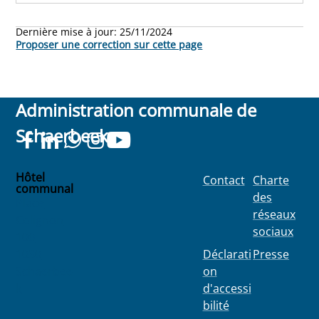
Dernière mise à jour:
25/11/2024
Proposer une correction sur cette page
Administration communale de
Schaerbeek
Hôtel
Contact
Charte
communal
des
Place
réseaux
Colignon
sociaux
100
1030
Déclarati
Presse
Schaerbee
on
k
d'accessi
bilité