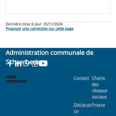
Dernière mise à jour:
25/11/2024
Proposer une correction sur cette page
Administration communale de
Schaerbeek
Hôtel
Contact
Charte
communal
des
Place
réseaux
Colignon
sociaux
100
1030
Déclarati
Presse
Schaerbee
on