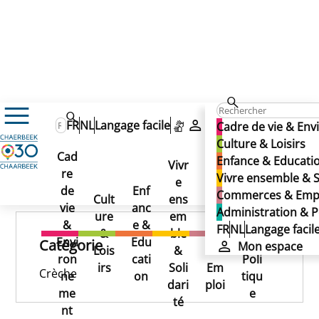
't Helmetje
't Helmetje
FR
NL
Langage facile
Mon espace
Cadre de vie & En
't Helmetje
Culture & Loisirs
Cad
Enfance & Educati
Vivr
re
Ad
Vivre ensemble & S
e
Co
Publié le 25/11/2024
de
Enf
min
Commerces & Emp
Cult
ens
mm
vie
anc
istr
Administration & P
ure
em
erc
&
e &
atio
FR
NL
Langage facil
&
ble
es
Envi
Edu
n &
Catégorie
Mon espace
Lois
&
&
ron
cati
Poli
irs
Soli
Em
Crèche
ne
on
tiqu
dari
ploi
me
e
té
nt