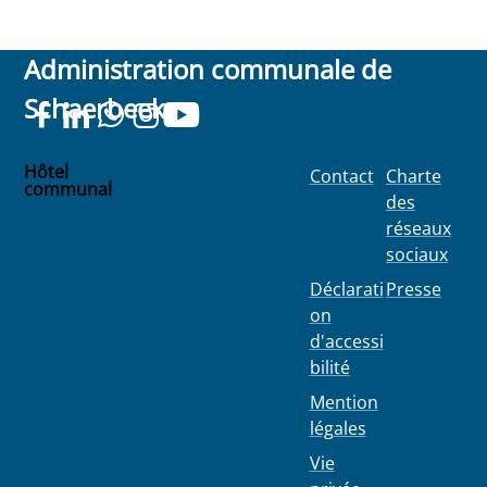
Administration communale de
Schaerbeek
Hôtel
Contact
Charte
communal
des
Place
réseaux
Colignon
sociaux
100
1030
Déclarati
Presse
Schaerbee
on
k
d'accessi
bilité
Mention
légales
Vie