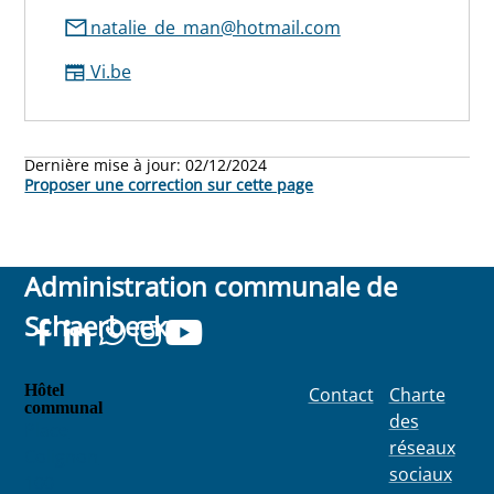
natalie_de_man@hotmail.com
Vi.be
Dernière mise à jour:
02/12/2024
Proposer une correction sur cette page
Administration communale de
Schaerbeek
Hôtel
Contact
Charte
communal
des
Place
réseaux
Colignon
sociaux
100