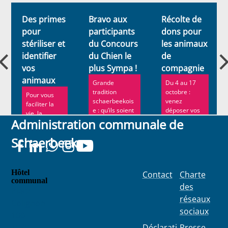
Actualités
Des primes
Bravo aux
Récolte de
pour
participants
dons pour
stériliser et
du Concours
les animaux
identifier
du Chien le
de
vos
plus Sympa !
compagnie
animaux
Grande
Du 4 au 17
tradition
octobre :
Pour vous
schaerbeekois
venez
faciliter la
e : qu’ils soient
déposer vos
vie, la
petits, moyens
dons pour
Administration communale de
commune
ou gran...
nos amis à
vous
quatre pat...
Schaerbeek
propose des
primes (50 €
p...
Hôtel
Contact
Charte
communal
des
Place
réseaux
Colignon
sociaux
100
1030
Déclarati
Presse