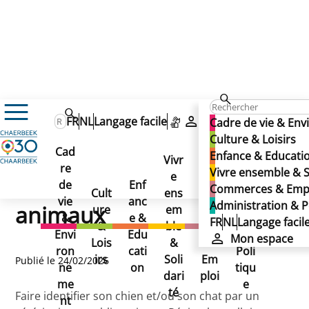
Actualités
FR
NL
Langage facile
Mon espace
Cadre de vie & En
Des primes pour stériliser et identifier vos animaux
Des primes pour stériliser
Culture & Loisirs
Des primes pour
Cad
Enfance & Educati
Vivr
et identifier vos animaux
re
Ad
Vivre ensemble & S
stériliser et identifier vos
e
Co
de
Enf
min
Commerces & Emp
Cult
ens
mm
vie
anc
istr
Administration & P
animaux
ure
em
erc
&
e &
atio
FR
NL
Langage facil
&
ble
es
Envi
Edu
n &
Mon espace
Lois
&
&
ron
cati
Poli
irs
Soli
Em
Publié le 24/02/2026
ne
on
tiqu
dari
ploi
me
e
té
Faire identifier son chien et/ou son chat par un
nt