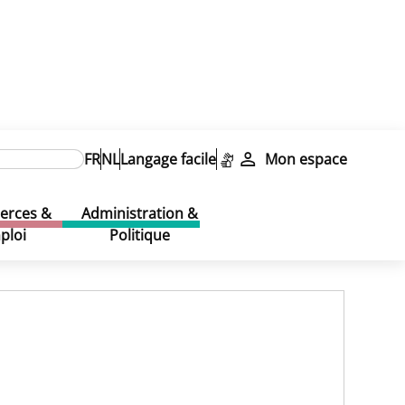
ubliques & Commission de concertation
FR
NL
Langage facile
Mon espace
rces &
Administration &
ploi
Politique