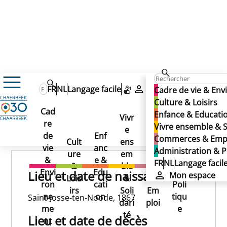
OLEFFE Auguste
OLEFFE Auguste
FR
NL
Langage facile
Mon espace
Cadre de vie & En
OLEFFE Auguste
Culture & Loisirs
Cad
Enfance & Educati
Vivr
re
Ad
Vivre ensemble & S
e
Co
Publié le 22/01/2025
de
Enf
min
Commerces & Emp
Cult
ens
mm
vie
anc
istr
Administration & P
ure
em
erc
&
e &
atio
FR
NL
Langage facil
&
ble
es
Envi
Edu
n &
Lieu et date de naissance
Mon espace
Lois
&
&
ron
cati
Poli
irs
Soli
Em
ne
on
tiqu
Saint-Josse-ten-Noode, 1867
dari
ploi
me
e
té
Lieu et date de décès
nt