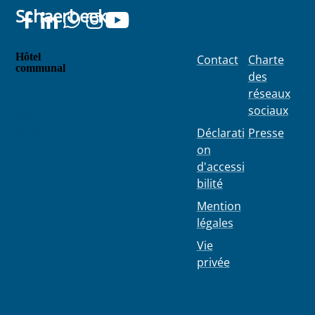
Schaerbeek
Hôtel
Contact
Charte
communal
des
Place
réseaux
Colignon
sociaux
100
1030
Déclarati
Presse
Schaerbe
on
ek
d'accessi
bilité
Mention
légales
Vie
privée
02 244 75
11