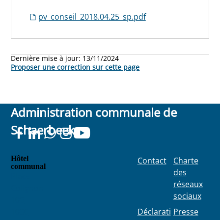
pv_conseil_2018.04.25_sp.pdf
Dernière mise à jour:
13/11/2024
Proposer une correction sur cette page
Administration communale de
Schaerbeek
Hôtel
Contact
Charte
communal
des
Place
réseaux
Colignon
sociaux
100
1030
Déclarati
Presse