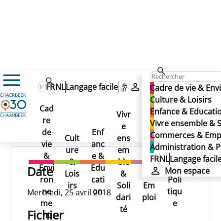
25/04/2018
FR
NL
Langage facile
Mon espace
Cadre de vie & En
25/04/2018
Culture & Loisirs
Cad
Enfance & Educati
25/04/2018
Vivr
re
Ad
Vivre ensemble & S
e
Co
Publié le 13/11/2024
de
Enf
min
Commerces & Emp
Cult
ens
mm
vie
anc
istr
Administration & P
ure
em
erc
&
e &
atio
FR
NL
Langage facil
&
ble
es
Envi
Edu
n &
Date
Mon espace
Lois
&
&
ron
cati
Poli
irs
Soli
Em
ne
on
tiqu
Mercredi, 25 avril 2018
dari
ploi
me
e
té
Fichier
nt