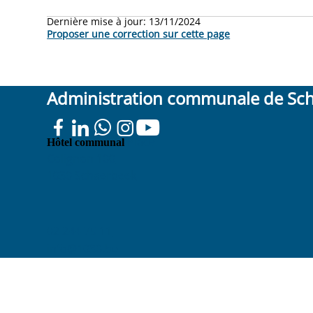
Dernière mise à jour:
13/11/2024
Proposer une correction sur cette page
Administration communale de Sc
Place
Hôtel communal
Colignon 100
1030 Schaerbeek
02 244 75 11
info@1030.be