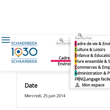
25/06/2014
Cadre de vie & En
25/06/2014
Culture & Loisirs
Enfance & Educati
25/06/2014
Cadre de vie &
Culture 
Vivre ensemble & S
Publié le 13/11/2024
Environnement
Commerces & Emp
Administration & P
FR
NL
Langage facil
Date
Mon espace
Mercredi, 25 juin 2014