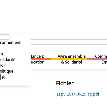
vironnement
on
Enfance &
Vivre ensemble
Comme
& Loisirs
olidarité
Education
& Solidarité
Em
loi
olitique
e
Fichier
pv_2014.06.25_sp.pdf