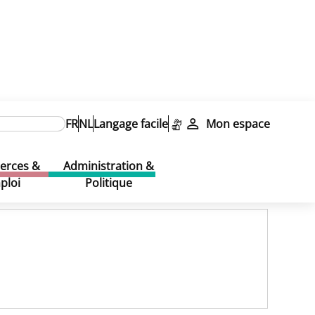
FR
NL
Langage facile
Mon espace
rces &
Administration &
ploi
Politique