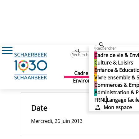
26/06/2013
Cadre de vie & En
26/06/2013
Culture & Loisirs
Enfance & Educati
26/06/2013
Cadre de vie &
Culture 
Vivre ensemble & S
Publié le 13/11/2024
Environnement
Commerces & Emp
Administration & P
FR
NL
Langage facil
Date
Mon espace
Mercredi, 26 juin 2013