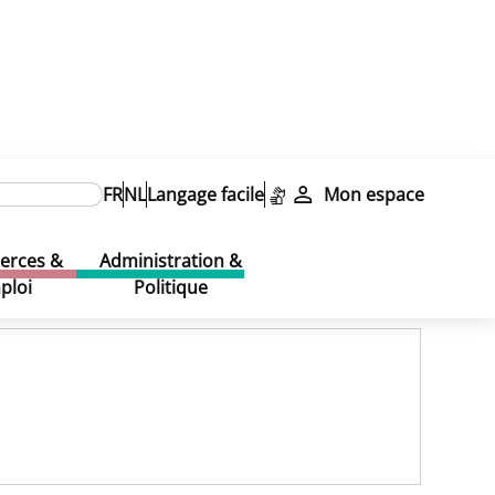
FR
NL
Langage facile
Mon espace
rces &
Administration &
ploi
Politique