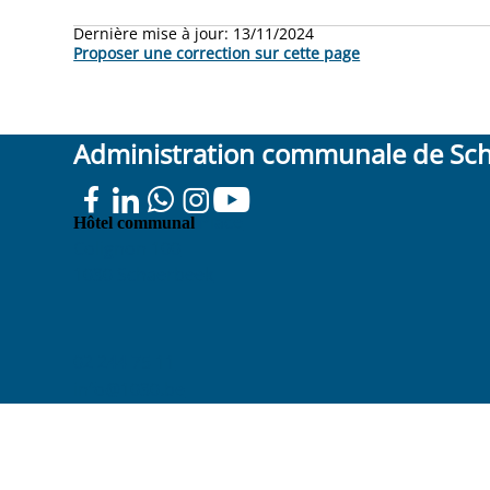
Dernière mise à jour:
13/11/2024
Proposer une correction sur cette page
Administration communale de Sc
Place
Hôtel communal
Colignon 100
1030 Schaerbeek
02 244 75 11
info@1030.be