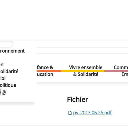
vironnement
on
Enfance &
Vivre ensemble
Comme
& Loisirs
olidarité
Education
& Solidarité
Em
loi
olitique
e
Fichier
pv_2013.06.26.pdf