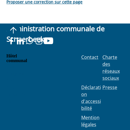
Proposer une correction sur cette page
Administration communale de
Schaerbeek
Hôtel
Contact
Charte
communal
des
Place
réseaux
Colignon
sociaux
100
1030
Déclarati
Presse
Schaerbe
on
ek
d'accessi
bilité
Mention
légales